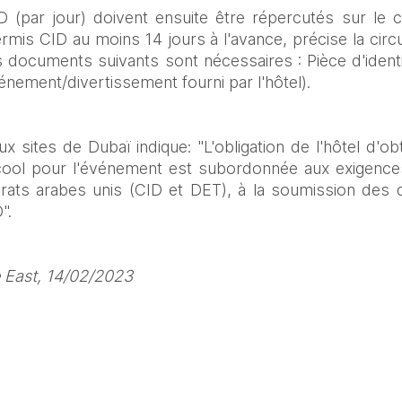
(par jour) doivent ensuite être répercutés sur le cl
mis CID au moins 14 jours à l'avance, précise la circu
s documents suivants sont nécessaires : Pièce d'identi
énement/divertissement fourni par l'hôtel).
x sites de Dubaï indique: "L'obligation de l'hôtel d'ob
lcool pour l'événement est subordonnée aux exigences
irats arabes unis (CID et DET), à la soumission des 
".
e East, 14/02/2023