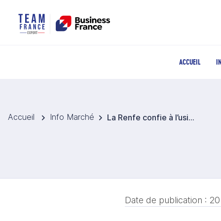
ACCUEIL
I
Accueil
Info Marché
La Renfe confie à l’usine Stadler de Valence la fabrication de 12 locomotives pour le transport de marchandises
Date de publication :
20