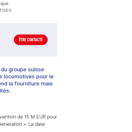
ique
rises
ÊTRE CONTACTÉ
e du groupe suisse
e locomotives pour le
nd la fourniture mais
ités.
bvention de 15 M EUR pour 
eneration ». La date 