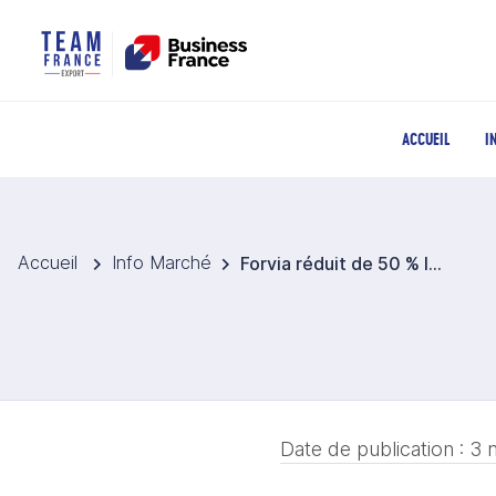
ACCUEIL
I
Accueil
Info Marché
Forvia réduit de 50 % la consommation énergétique de ses 2 usines situées en Navarre
Date de publication :
3 