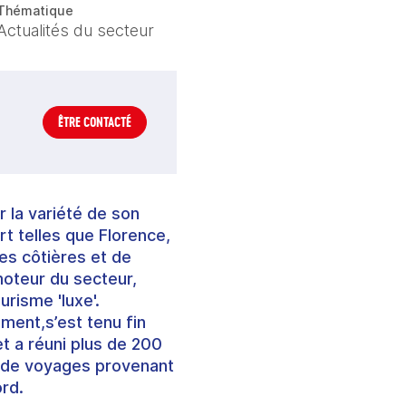
Thématique
Actualités du secteur
ÊTRE CONTACTÉ
r la variété de son
art telles que Florence,
les côtières et de
moteur du secteur,
risme 'luxe'.
ment,s’est tenu fin
et a réuni plus de 200
s de voyages provenant
rd.