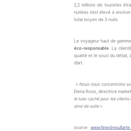
2,2 millions de touristes étr
nuitées s’est élevé à environ 
total moyen de 3 nuits.
Le voyageur haut de gamme es
éco-responsable
. La client
qualité et le souci du détail,
d’art.
 « Nous nous concentrons sur 
Elena Rossi, directrice marketi
le luxe caché pour les clients
ainsi de suite
 ».
source : 
www.finestresullarte.