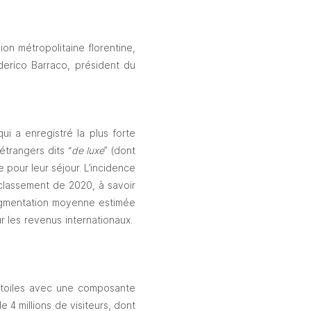
on métropolitaine florentine, 
erico Barraco, président du 
ui a enregistré la plus forte 
étrangers dits “
de luxe
” (dont 
our leur séjour. L’incidence 
classement de 2020, à savoir 
’augmentation moyenne estimée 
les revenus internationaux.  
étoiles avec une composante 
 4 millions de visiteurs, dont 