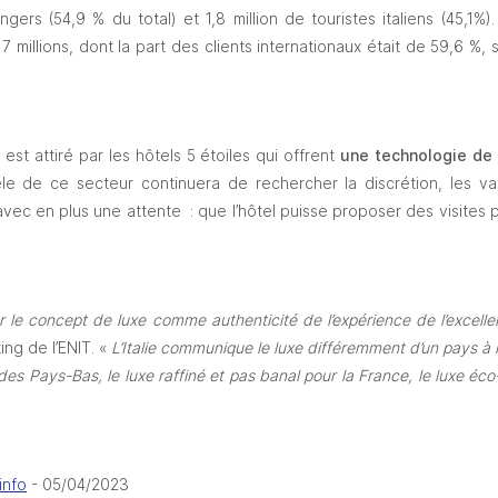
angers (54,9 % du total) et 1,8 million de touristes italiens (45,1%)
7 millions, dont la part des clients internationaux était de 59,6 %, so
t attiré par les hôtels 5 étoiles qui offrent 
une technologie de 
èle de ce secteur continuera de rechercher la discrétion, les vas
 avec en plus une attente  : que l’hôtel puisse proposer des visites
le concept de luxe comme authenticité de l’expérience de l’excellen
ng de l’ENIT. « 
L’Italie communique le luxe différemment d’un pays à 
 des Pays-Bas, le luxe raffiné et pas banal pour la France, le luxe éc
info
 - 05/04/2023