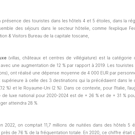
présence des touristes dans les hôtels 4 et 5 étoiles, dans la régi
semble des séjours dans le secteur hôtelie, comme l’explique Fed
on & Visitors Bureau de la capitale toscane, 
uxe
 (villas, châteaux et centres de villégiature) est la catégorie q
, avec une augmentation de 12 % par rapport à 2019. Les touristes 
lions), ont réalisé une dépense moyenne de 4 000 EUR par personne p
t supérieure à celle des 3 destinations qui la précédaient dans le 
 (12 %) et le Royaume-Uni (2 %). Dans ce contexte, pour l’Italie, l
 de luxe national pour 2020-2024 est de + 26 % et de + 31 % pour 
nger atteindra 28 %.
en 2022, on comptait 11,7 millions de nuitées dans des hôtels 5 
près de 76 % de la fréquentation totale. En 2020, ce chiffre était de