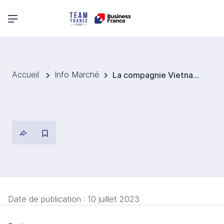
Menu principal
Accueil
Info Marché
La compagnie Vietnam Maritime Corporation (VIMC) prévoit un bénéfice de plus de 58,18 M EUR en 2023
Date de publication :
10 juillet 2023