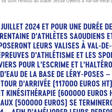
e se sont rendus au stade Jesse Owens à Val-de-Reuil (E
 JUILLET 2024 ET POUR UNE DURÉE DE
RENTAINE D’ATHLÈTES SAOUDIENS ET
OSERONT LEURS VALISES À VAL-DE-R
PREUVES D’ATHLÉTISME ET LES SPOR
IERS POUR L’ESCRIME ET L’HALTÉROP
’EAU DE LA BASE DE LÉRY-POSES – 
TOUR D’ARRIVÉE (117000 EUROS HT),
T KINÉSITHÉRAPIE (600000 EUROS HT
AUX (500000 EUROS) SE TERMINERO