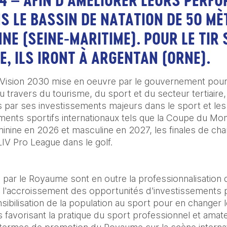
4 – AFIN D’AMÉLIORER LEURS PERFO
S LE BASSIN DE NATATION DE 50 MÈT
 (SEINE-MARITIME). POUR LE TIR SP
E, ILS IRONT À ARGENTAN (ORNE).
ision 2030 mise en oeuvre par le gouvernement pour d
ravers du tourisme, du sport et du secteur tertiaire, l
us par ses investissements majeurs dans le sport et les
ments sportifs internationaux tels que la Coupe du Mo
nine en 2026 et masculine en 2027, les finales de cham
 LIV Pro League dans le golf. 
s par le Royaume sont en outre la professionnalisation 
 l'accroissement des opportunités d'investissements p
sibilisation de la population au sport pour en changer l
s favorisant la pratique du sport professionnel et amateu