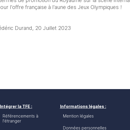
termes de promotion du Royaume sur la scène internati
our l'offre française à l'aune des Jeux Olympiques !
rédéric Durand, 20 Juillet 2023
Intégrer la TFE :
Informations légales :
Référencements à
Mention légales
l'étranger
Données personnelles