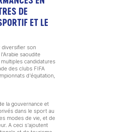
RMANCES EN 
RES DE 
ORTIF ET LE 
iversifier son 
'Arabie saoudite 
 multiples candidatures 
nde des clubs FIFA 
pionnats d'équitation, 
de la gouvernance et 
rivés dans le sport au 
es modes de vie, et de 
r. A ceci s'ajoutent 