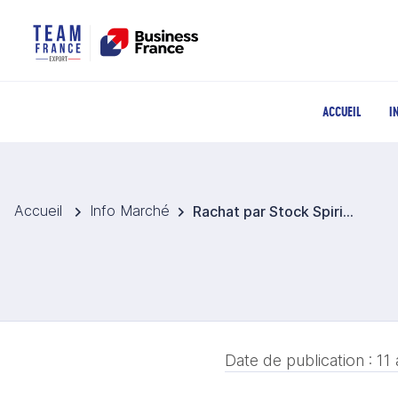
ACCUEIL
I
Accueil
Info Marché
Rachat par Stock Spirits de l'importateur allemand Borco-Marken-Import
Date de publication :
11