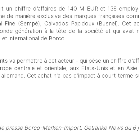
it un chiffre d'affaires de 140 M EUR et 138 employés
e de manière exclusive des marques françaises com
 Fine (Sempé), Calvados Papidoux (Busnel). Cet acha
nde génération à la tête de la société et qui avait
et international de Borco.
its va permettre à cet acteur - qui pèse un chiffre d'a
e centrale et orientale, aux Etats-Unis et en Asie 
allemand. Cet achat n'a pas d'impact à court-terme su
e presse Borco-Marken-Import, Getränke News du 6 ju