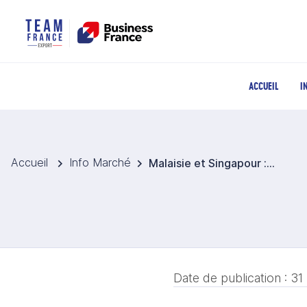
ACCUEIL
I
Accueil
Info Marché
Malaisie et Singapour : vers une coopération renforcée dans la durabilité, le numérique et le changement climatique.
Date de publication :
31