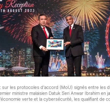
 sur les protocoles d'accord (MoU) signés entre les deu
remier ministre malaisien Datuk Seri Anwar Ibrahim en ja
'économie verte et la cybersécurité, les qualifiant de