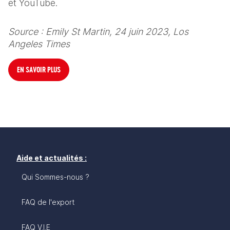
et YouTube. 
Source : Emily St Martin, 24 juin 2023, Los 
Angeles Times 
EN SAVOIR PLUS
Aide et actualités :
Qui Sommes-nous ?
FAQ de l'export
FAQ V.I.E