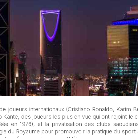
e joueurs internationaux (Cristiano Ronaldo, Karim 
Kante, des joueurs les plus en vue qui ont rejoint le 
ée en 1976), et la privatisation des clubs saoudien
égie du Royaume pour promouvoir la pratique du sport a