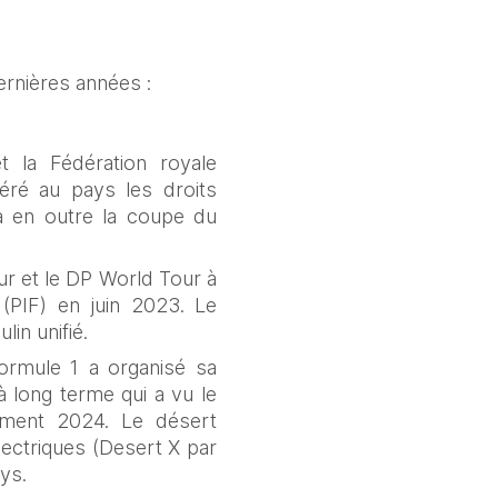
ernières années :
 la Fédération royale 
ré au pays les droits 
a en outre la coupe du 
r et le DP World Tour à 
(PIF) en juin 2023. Le 
in unifié.
ormule 1 a organisé sa 
long terme qui a vu le 
ment 2024. Le désert 
lectriques (Desert X par 
ys.