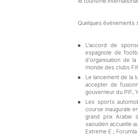
le tourisme internationa
Quelques évènements spo
L'accord de sponso
espagnole de footb
d'organisation de l
monde des clubs FIF
Le lancement de la lu
accepter de fusionn
gouverneur du PIF, Y
Les sports automobi
course inaugurale en
grand prix Arabie 
saoudien accueille au
Extreme E ; Forumla 