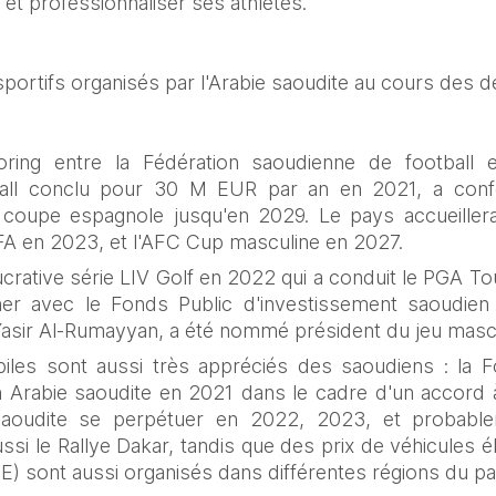
l et professionnaliser ses athlètes.
rtifs organisés par l'Arabie saoudite au cours des d
ring entre la Fédération saoudienne de football et
all conclu pour 30 M EUR par an en 2021, a confé
a coupe espagnole jusqu'en 2029. Le pays accueiller
A en 2023, et l'AFC Cup masculine en 2027.
crative série LIV Golf en 2022 qui a conduit le PGA Tou
er avec le Fonds Public d'investissement saoudien 
asir Al-Rumayyan, a été nommé président du jeu mascul
les sont aussi très appréciés des saoudiens : la F
 Arabie saoudite en 2021 dans le cadre d'un accord à 
saoudite se perpétuer en 2022, 2023, et probable
ssi le Rallye Dakar, tandis que des prix de véhicules é
E) sont aussi organisés dans différentes régions du pa