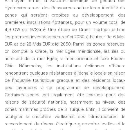
A moyen terme, la Société hellénique de gestion des 
Hydrocarbures et des Ressources naturelles a identifié dix 
zones qui seraient propice
 au développement des 
s
premières installations flottantes, pour un volume total de 
4,9 GW sur 978km². Une étude de Grant Thorthon estime 
les premiers investissements d’ici 2030 à hauteur de 6
Mds
EUR et de 28
Mds
EUR d’ici 2050. Parmi les zones retenues, 
on compte la Crète, la mer Egée méridionale, les îles du 
nord-est de la mer Egée, la mer Ionienne et l’axe Eubée-
Chio. Néanmoins, les installations éoliennes offshore 
rencontrent quelques résistances à l’échelle locale en raison 
de l’industrie touristique grecque et des résidents locaux 
peu favorables à ce programme de développement. 
Certaines zones ont également été exclues pour des 
raisons de sécurité nationale, notamment au niveau des 
zones maritimes proches de la Turquie. Enfin, il convient de 
souligner le caractère vieillissant des infrastructures de 
raccordement du réseau électrique grec entre les îles et le 