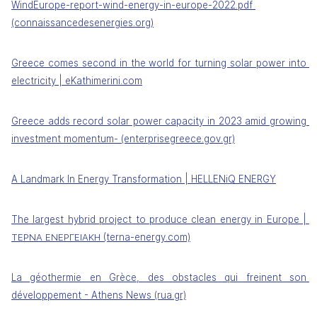
WindEurope-report-wind-energy-in-europe-2022.pdf 
(connaissancedesenergies.org)
Greece comes second in the world for turning solar power into 
electricity | eKathimerini.com
Greece adds record solar power capacity in 2023 amid growing 
investment momentum- (enterprisegreece.gov.gr)
A Landmark In Energy Transformation | HELLENiQ ENERGY
The largest hybrid project to produce clean energy in Europe | 
ΤΕΡΝΑ ΕΝΕΡΓΕΙΑΚΗ (terna-energy.com)
La géothermie en Grèce, des obstacles qui freinent son 
développement - Athens News (rua.gr)