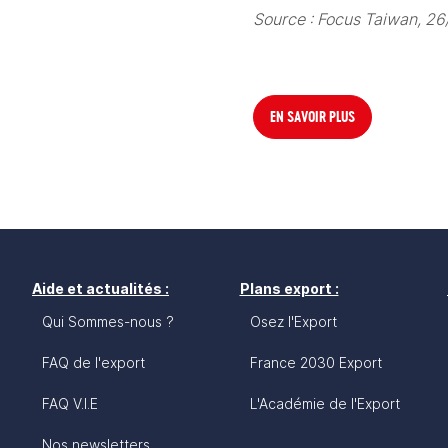
Source : Focus Taiwan, 2
EN SAVOIR PLUS
Aide et actualités :
Plans export :
Qui Sommes-nous ?
Osez l'Export
FAQ de l'export
France 2030 Export
FAQ V.I.E
L'Académie de l'Export
Nos newsletters