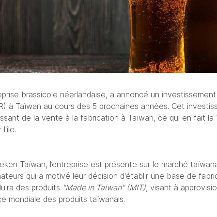
 à Taïwan au cours des 5 prochaines années. Cet investis
sant de la vente à la fabrication à Taïwan, ce qui en fait la 
l'île.
neken Taïwan, 
l’entreprise
 est présent
e
 sur le marché taïwana
eurs qui a motivé leur décision d'établir une base de fabric
uira des produits 
"Made in Taiwan" (MIT)
, visant à approvisio
ce mondiale des produits taïwanais.