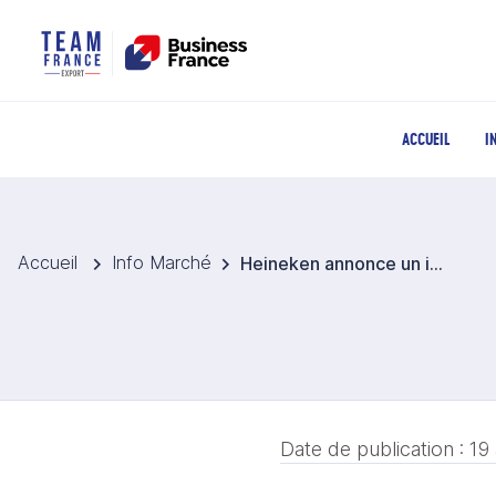
ACCUEIL
I
Accueil
Info Marché
Heineken annonce un investissement de 386 M EUR à Taïwan
Date de publication :
19