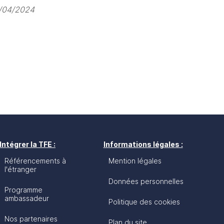
6/04/2024
Intégrer la TFE :
Informations légales :
Référencements à
Mention légales
l'étranger
Données personnelles
Programme
ambassadeur
Politique des cookies
Nos partenaires
Plan du site