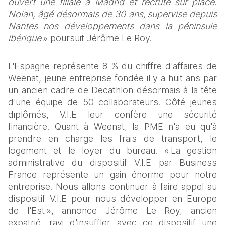
ouvert une filiale à Madrid et recruté sur place. 
Nolan, âgé désormais de 30 ans, supervise depuis 
Nantes nos développements dans la péninsule 
ibérique 
» poursuit Jérôme Le Roy. 
L'Espagne représente 8 % du chiffre d'affaires de 
Weenat, jeune entreprise fondée il y a huit ans par 
un ancien cadre de Decathlon désormais à la tête 
d'une équipe de 50 collaborateurs. Côté jeunes 
diplômés, V.I.E leur confère une sécurité 
financière. Quant à Weenat, la PME n'a eu qu'à 
prendre en charge les frais de transport, le 
logement et le loyer du bureau. « La gestion 
administrative du dispositif V.I.E par Business 
France représente un gain énorme pour notre 
entreprise. Nous allons continuer à faire appel au 
dispositif V.I.E pour nous développer en Europe 
de l'Est », annonce Jérôme Le Roy, ancien 
expatrié, ravi d'insuffler avec ce dispositif une 