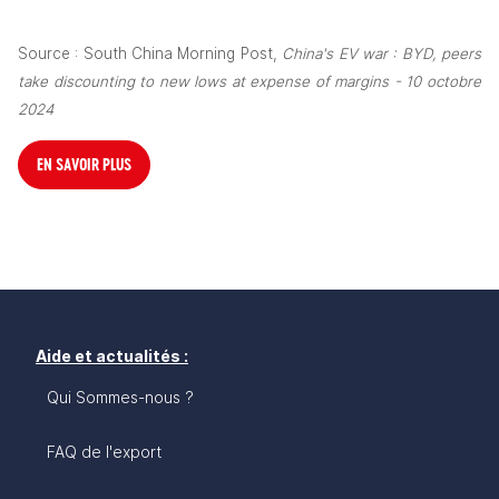
Source : South China Morning Post, 
China's EV war : BYD, peers 
take discounting to new lows at expense of margins - 10 octobre 
2024
EN SAVOIR PLUS
Aide et actualités :
Qui Sommes-nous ?
FAQ de l'export