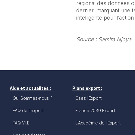
régional des données ou
dernier, marquant une te
intelligente pour l’action
Source : Samira Njoya,
Aide et actualités :
Plans export :
Qui Sommes-nous ?
Osez l'Export
FAQ de l'export
France 2030 Export
FAQ V.I.E
L'Académie de l'Export