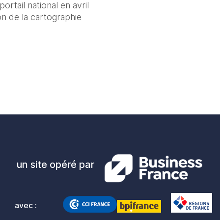
ail national en avril 
n de la cartographie 
un site opéré par
avec :