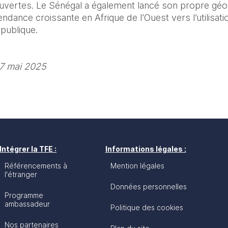
vertes. Le Sénégal a également lancé son propre géoport
ndance croissante en Afrique de l’Ouest vers l’utilisatio
 publique.
 7 mai 2025
Intégrer la TFE :
Informations légales :
Référencements à
Mention légales
l'étranger
Données personnelles
Programme
ambassadeur
Politique des cookies
Nos partenaires