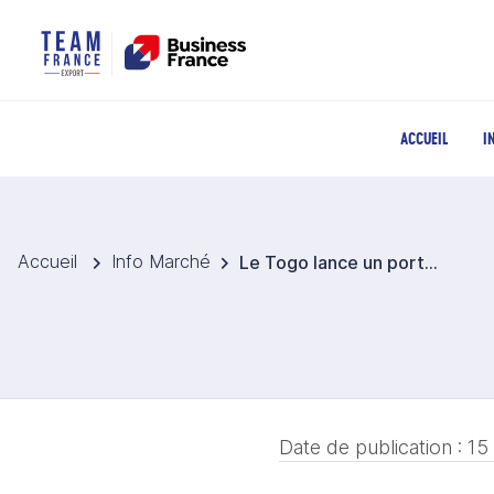
ACCUEIL
I
Accueil
Info Marché
Le Togo lance un portail géolocalisé pour moderniser et rendre plus transparent sa politique d'aménagement du territoire
Date de publication :
15