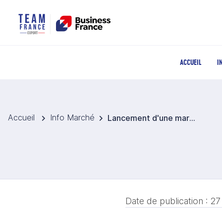
ACCUEIL
I
Accueil
Info Marché
Lancement d'une marque coréenne audacieuse dans l'univers du headwear
Date de publication :
27