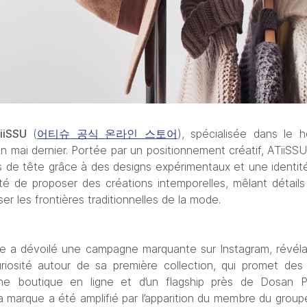
iiSSU
 (
어티슈
공식
온라인
스토어
), spécialisée dans le h
mai dernier. Portée par un positionnement créatif, ATiiSSU a
 de tête grâce à des designs expérimentaux et une identité 
té de proposer des créations intemporelles, mêlant détails 
ser les frontières traditionnelles de la mode. 
e a dévoilé une campagne marquante sur Instagram, révélan
uriosité autour de sa première collection, qui promet des
d’une boutique en ligne et d’un flagship près de Dosan P
marque a été amplifié par l’apparition du membre du groupe 