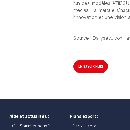
l’un des modèles ATiiSSU 
médias. La marque s’insc
l’innovation et une vision a
Source : Dailysecu.com, a
EN SAVOIR PLUS
Aide et actualités :
Plans export :
Qui Sommes-nous ?
Osez l'Export