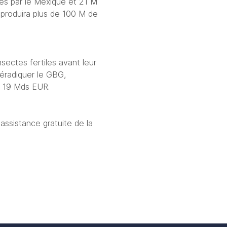
s par le Mexique et 21 M 
 produira plus de 100 M de 
sectes fertiles avant leur 
 éradiquer le GBG, 
 à 19 Mds EUR.
ssistance gratuite de la 