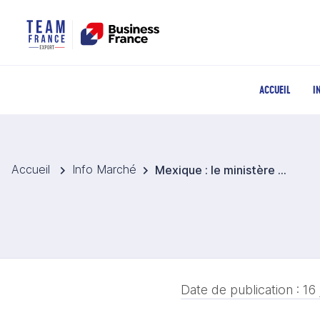
ACCUEIL
I
Accueil
Info Marché
Mexique : le ministère de l’Agriculture lance une nouvelle usine de production de mouches stériles
Date de publication :
16 