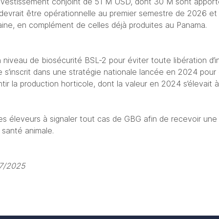
nvestissement conjoint de 51 M USD, dont 30 M sont apporté
e devrait être opérationnelle au premier semestre de 2026 et
ine, en complément de celles déjà produites au Panama. 
un niveau de biosécurité BSL-2 pour éviter toute libération d’in
tive s’inscrit dans une stratégie nationale lancée en 2024 pour
ntir la production horticole, dont la valeur en 2024 s’élevait
es éleveurs à signaler tout cas de GBG afin de recevoir une a
a santé animale.
07/2025