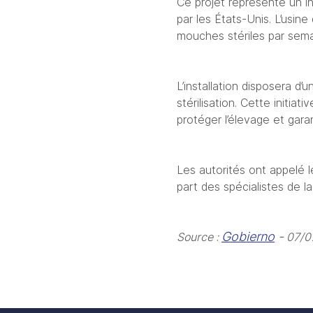
Ce projet représente un i
par les États-Unis. L’usin
mouches stériles par sema
L’installation disposera d’
stérilisation. Cette initia
protéger l’élevage et gara
Les autorités ont appelé l
part des spécialistes de l
Gobierno
 -
Source : 
 07/