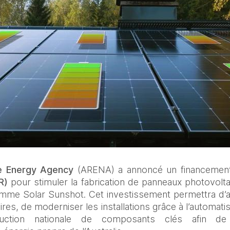
le Energy Agency
 (ARENA) a annoncé un financemen
R)
 pour stimuler la fabrication de panneaux photovolta
mme Solar Sunshot. Cet investissement permettra d’a
res, de moderniser les installations grâce à l’automatis
ction nationale de composants clés afin de 