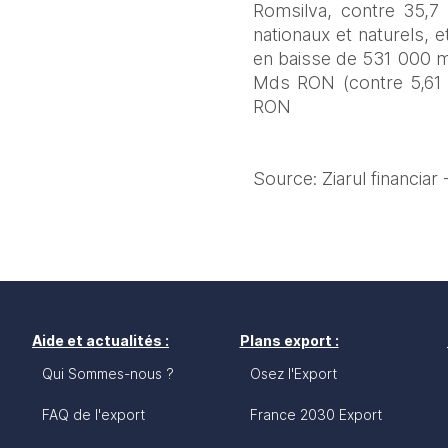
Romsilva, contre 35,7 
nationaux et naturels, e
en baisse de 531 000 m³ 
Mds RON (contre 5,61 M
RON
Source: Ziarul financia
Aide et actualités :
Plans export :
Qui Sommes-nous ?
Osez l'Export
FAQ de l'export
France 2030 Export