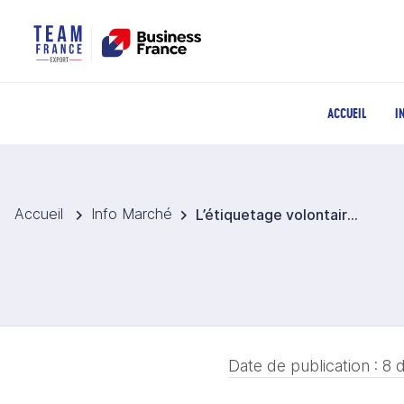
ACCUEIL
I
Accueil
Info Marché
L’étiquetage volontaire des viandes bovines en Italie confirme sa fiabilité
Date de publication :
8 