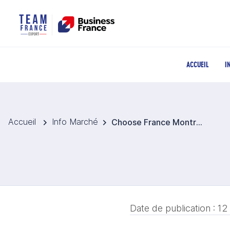
ACCUEIL
I
Accueil
Info Marché
Choose France Montréal, un premier forum qui confirme le rapprochement France - Québec
Date de publication :
12