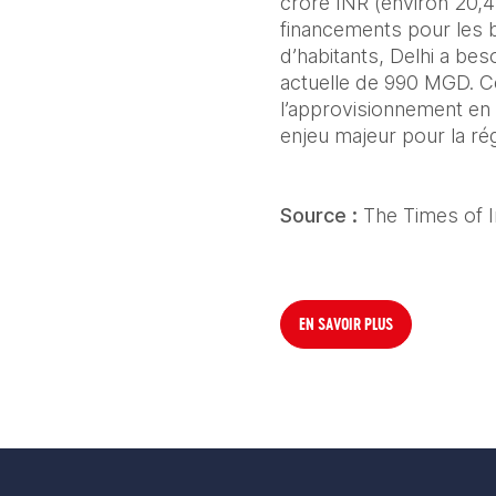
crore INR (environ 20,4
financements pour les b
d’habitants, Delhi a be
actuelle de 990 MGD. Ces
l’approvisionnement en e
enjeu majeur pour la rég
Source :
 The Times of I
EN SAVOIR PLUS