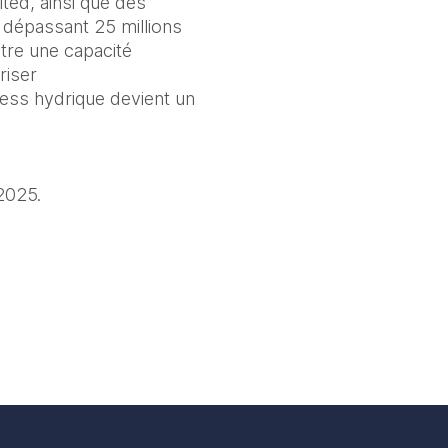
ed, ainsi que des 
dépassant 25 millions 
tre une capacité 
iser 
ress hydrique devient un 
 2025.