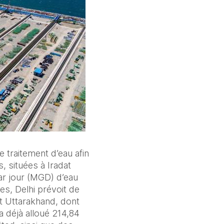
 traitement d’eau afin 
, situées à Iradat 
r jour (MGD) d’eau 
s, Delhi prévoit de 
 Uttarakhand, dont 
 déjà alloué 214,84 