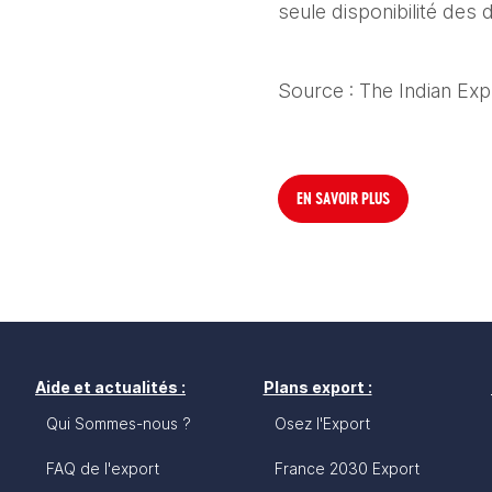
seule disponibilité des 
Source : The Indian E
EN SAVOIR PLUS
Aide et actualités :
Plans export :
Qui Sommes-nous ?
Osez l'Export
FAQ de l'export
France 2030 Export