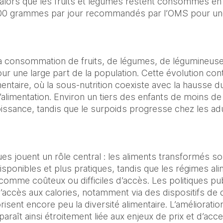
alors que les fruits et légumes restent consommés en qu
00 grammes par jour recommandés par l’OMS pour une 
 consommation de fruits, de légumes, de légumineuses
r une large part de la population. Cette évolution contr
entaire, où la sous-nutrition coexiste avec la hausse du
l’alimentation. Environ un tiers des enfants de moins de
ssance, tandis que le surpoids progresse chez les adult
s jouent un rôle central : les aliments transformés s
sponibles et plus pratiques, tandis que les régimes alim
comme coûteux ou difficiles d’accès. Les politiques pub
l’accès aux calories, notamment via des dispositifs de d
vorisent encore peu la diversité alimentaire. L’amélioration
raît ainsi étroitement liée aux enjeux de prix et d’access