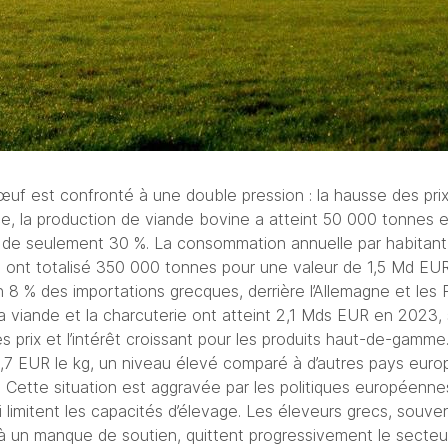
f est confronté à une double pression : la hausse des prix e
ce, la production de viande bovine a atteint 50 000 tonnes 
de seulement 30 %. La consommation annuelle par habitant e
e ont totalisé 350 000 tonnes pour une valeur de 1,5 Md EUR
 8 % des importations grecques, derrière l’Allemagne et les
 viande et la charcuterie ont atteint 2,1 Mds EUR en 2023, 
es prix et l’intérêt croissant pour les produits haut-de-gamm
16,7 EUR le kg, un niveau élevé comparé à d’autres pays euro
. Cette situation est aggravée par les politiques européenne
limitent les capacités d’élevage. Les éleveurs grecs, souve
à un manque de soutien, quittent progressivement le secteur