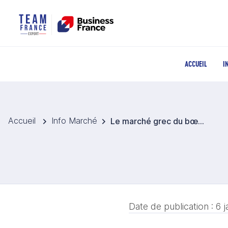
ACCUEIL
I
Accueil
Info Marché
Le marché grec du bœuf sous tension : hausse des prix et dépendance accrue aux importations
Date de publication :
6 