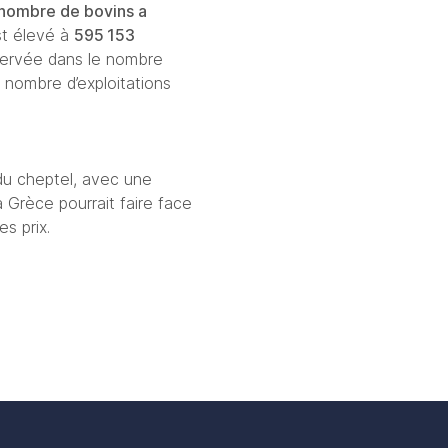
 nombre de bovins a 
st élevé à 
595
 153 
ervée dans le nombre 
e nombre d’exploitations 
du cheptel, avec une 
Grèce pourrait faire face 
s prix.