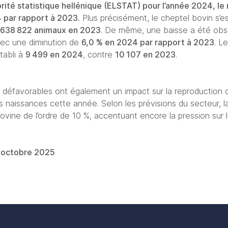
orité statistique hellénique (ELSTAT) pour l’année 2024, le
 par rapport à 2023.
 Plus précisément, le cheptel bovin s’e
638
 822 animaux en 2023
. De même, une baisse a été obs
vec une diminution de 
6,0 % en 2024 par rapport à 2023
. L
abli à 
9
 499 en 2024
, contre 
10
 107 en 2023
.
s défavorables ont également un impact sur la reproduction 
naissances cette année. Selon les prévisions du secteur, la 
vine de l’ordre de 10 %, accentuant encore la pression sur le
2 octobre 2025