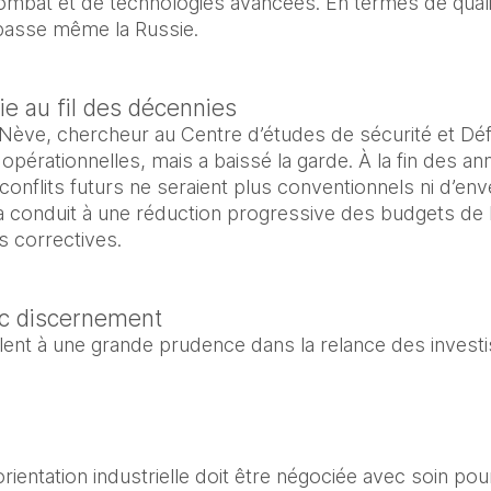
ombat et de technologies avancées. En termes de quali
rpasse même la Russie.
lie au fil des décennies
Nève, chercheur au Centre d’études de sécurité et Défe
opérationnelles, mais a baissé la garde. À la fin des an
conflits futurs ne seraient plus conventionnels ni d’enve
a conduit à une réduction progressive des budgets de 
s correctives.
ec discernement
ent à une grande prudence dans la relance des investis
rientation industrielle doit être négociée avec soin pou