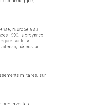
té technologique, 
nse, l’Europe a su 
nées 1990, la croyance 
rgure sur le sol 
Défense, nécessitant 
sements militaires, sur 
r préserver les 