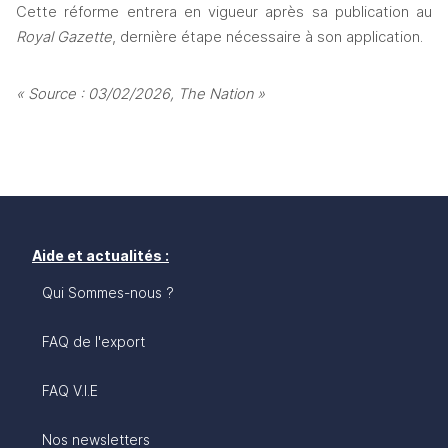
Cette réforme entrera en vigueur après sa publication au 
Royal Gazette
, dernière étape nécessaire à son application.
« Source : 03/02/2026, The Nation »
Aide et actualités :
Qui Sommes-nous ?
FAQ de l'export
FAQ V.I.E
Nos newsletters