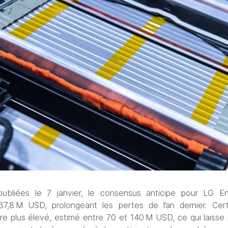
 publiées le 7 janvier, le consensus anticipe pour LG En
 37,8 M USD, prolongeant les pertes de l’an dernier. Certa
re plus élevé, estimé entre 70 et 140
 M USD
, ce qui laisse