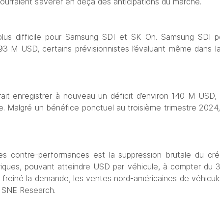
 pourraient s’avérer en deçà des anticipations du marché.
plus difficile pour Samsung SDI et SK On. Samsung SDI pou
193 M USD, certains prévisionnistes l’évaluant même dans 
it enregistrer à nouveau un déficit d’environ 140 M USD,
. Malgré un bénéfice ponctuel au troisième trimestre 2024, 
es contre-performances est la suppression brutale du créd
triques, pouvant atteindre USD par véhicule, à compter du
freiné la demande, les ventes nord-américaines de véhicule
 SNE Research.