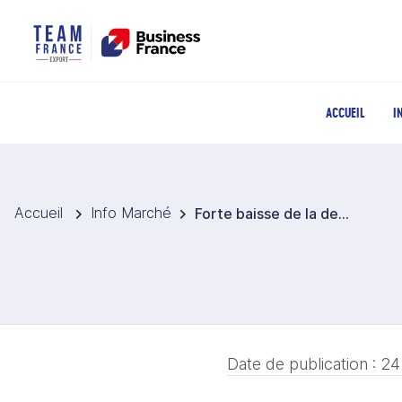
ACCUEIL
I
Accueil
Info Marché
Forte baisse de la demande de VE : les groupes sud-coréens de batteries accusent le coup
Date de publication :
24