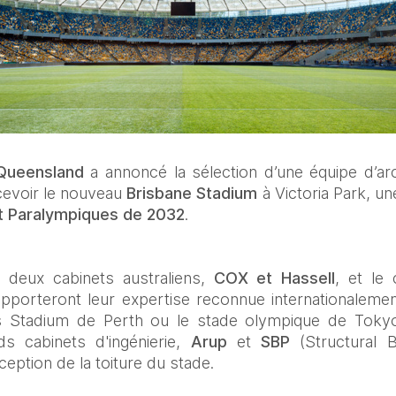
Queensland
 a annoncé la sélection d’une équipe d’a
cevoir le nouveau 
Brisbane Stadium
 à Victoria Park, un
t Paralympiques de 2032
.
 deux cabinets australiens, 
COX et Hassell
, et le 
apporteront leur expertise reconnue internationalement
 Stadium de Perth ou le stade olympique de Tokyo. 
s cabinets d'ingénierie, 
Arup
 et 
SBP
 (Structural B
ption de la toiture du stade.