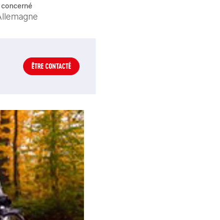
 concerné
llemagne
ÊTRE CONTACTÉ