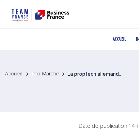
ACCUEIL
I
Accueil
Info Marché
La proptech allemande Dotega lève des fonds pour moderniser la gestion des petites associations de propriétaires
Date de publication :
4 