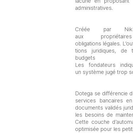
lacune en proposant u
administratives. 
Créée par Nik
aux propriét
obligations légales. L’
tions juridiques, de
budgets
Les fondateurs indiq
un système jugé trop so
Dotega se différencie 
services bancaires e
documents validés jurid
les besoins de mainten
Cette couche d’automat
optimisée pour les peti