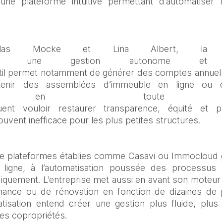
ne plateforme intuitive permettant d’automatiser 
las Mocke et Lina Albert, la sol
aires une gestion autonome et 
outil permet notamment de générer des comptes annuel
 tenir des assemblées d’immeuble en ligne ou 
 en toute transp
uent vouloir restaurer transparence, équité et pr
uvent inefficace pour les plus petites structures. 
de plateformes établies comme Casavi ou Immocloud grâ
n ligne, à l’automatisation poussée des processus
iquement. L’entreprise met aussi en avant son moteur 
ance ou de rénovation en fonction de dizaines de p
isation entend créer une gestion plus fluide, plus 
tes copropriétés. 