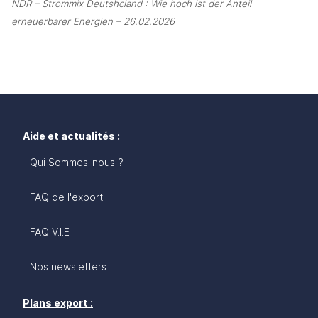
NDR – Strommix Deutshcland : Wie hoch ist der Anteil 
erneuerbarer Energien – 26.02.2026
Aide et actualités :
Qui Sommes-nous ?
FAQ de l'export
FAQ V.I.E
Nos newsletters
Plans export :