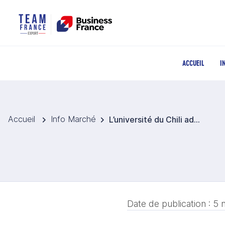
ACCUEIL
I
Accueil
Info Marché
L’université du Chili adhère à la Déclaration de Paris pour une filière laitière durable
Date de publication :
5 