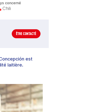
ys concerné
Chili
ÊTRE CONTACTÉ
e Concepción est
té laitière.