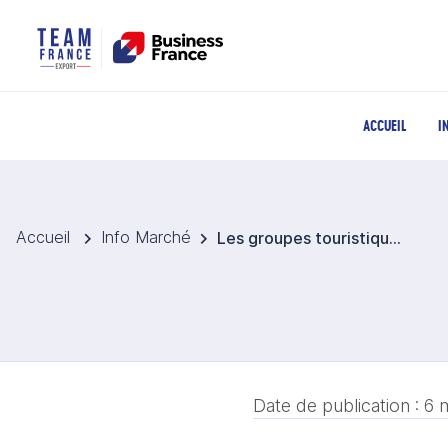
ACCUEIL
I
Accueil
Info Marché
Les groupes touristiques espagnols accélèrent leur implantation au Portugal
Date de publication :
6 