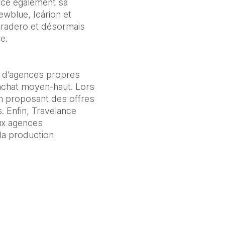
rce également sa 
wblue, Icárion et 
radero et désormais 
e.
u d’agences propres 
achat moyen‑haut. Lors 
 proposant des offres 
 Enfin, Travelance 
ux agences 
la production 