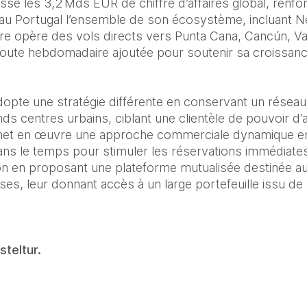
sé les 3,2 Mds EUR de chiffre d’affaires global, renfo
au Portugal l’ensemble de son écosystème, incluant Ne
re opère des vols directs vers Punta Cana, Cancún, Va
route hebdomadaire ajoutée pour soutenir sa croissanc
adopte une stratégie différente en conservant un résea
ds centres urbains, ciblant une clientèle de pouvoir d’
e met en œuvre une approche commerciale dynamique en
ans le temps pour stimuler les réservations immédiates.
on en proposant une plateforme mutualisée destinée a
es, leur donnant accès à un large portefeuille issu de 
steltur.