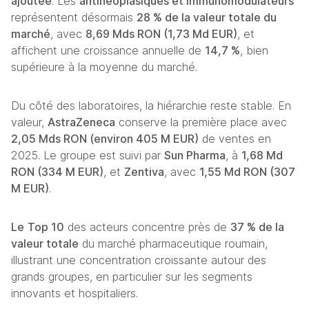
ajoutée
. Les 
antinéoplasiques et immunomodulateurs
représentent désormais 
28 % de la valeur totale du 
marché
, avec 
8,69 Mds RON (1,73 Md EUR)
, et 
affichent une croissance annuelle de 
14,7 %
, bien 
supérieure à la moyenne du marché. 
Du côté des laboratoires, la hiérarchie reste stable. En 
valeur, 
AstraZeneca
 conserve la première place avec 
2,05 Mds RON (environ 405 M EUR)
 de ventes en 
2025. Le groupe est suivi par 
Sun Pharma
, à 
1,68 Md 
RON (334 M EUR)
, et 
Zentiva
, avec 
1,55 Md RON (307 
M EUR)
. 
Le
Top 10
 des acteurs concentre près de 
37 % de la 
valeur totale
 du marché pharmaceutique roumain, 
illustrant une concentration croissante autour des 
grands groupes, en particulier sur les segments 
innovants et hospitaliers.