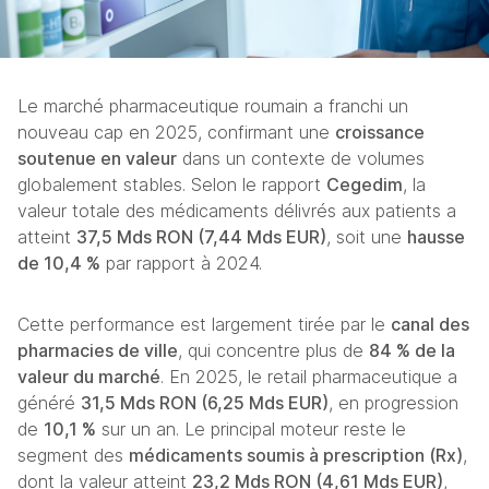
Le marché pharmaceutique roumain a franchi un 
nouveau cap en 2025, confirmant une 
croissance 
soutenue en valeur
 dans un contexte de volumes 
globalement stables. Selon le rapport 
Cegedim
, la 
valeur totale des médicaments délivrés aux patients a 
atteint 
37,5 Mds RON (7,44 Mds EUR)
, soit une 
hausse 
de 10,4 %
 par rapport à 2024. 
Cette performance est largement tirée par le 
canal des 
pharmacies de ville
, qui concentre plus de 
84 % de la 
valeur du marché
. En 2025, le retail pharmaceutique a 
généré 
31,5 Mds RON (6,25 Mds EUR)
, en progression 
de 
10,1 %
 sur un an. Le principal moteur reste le 
segment des 
médicaments soumis à prescription (Rx)
, 
dont la valeur atteint 
23,2 Mds RON (4,61 Mds EUR)
, 