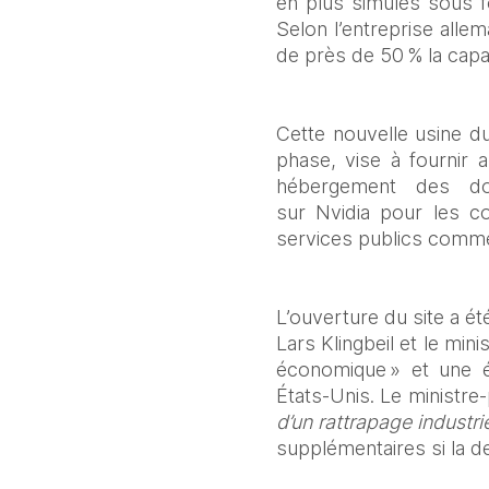
en plus simulés sous f
Selon l’entreprise alle
de près de 50 % la capac
Cette nouvelle usine d
phase, vise à fournir a
hébergement des do
sur Nvidia pour les c
services publics comme 
L’ouverture du site a é
Lars Klingbeil et le min
économique » et une é
États‑Unis. Le ministre
d’un rattrapage industri
supplémentaires si la de