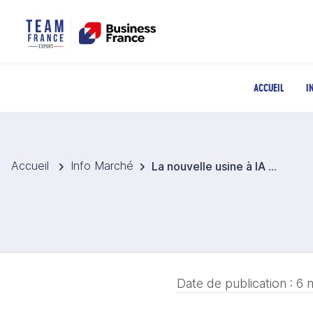
ACCUEIL
I
Accueil
Info Marché
La nouvelle usine à IA de la Deutsche Telekom renforce l’ambition d’une souveraineté numérique européenne
Date de publication :
6 