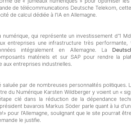
orme de « jumeaux numériques » pour optimiser les 
mande de télécommunications Deutsche Telekom, cette 
ité de calcul dédiée à l’IA en Allemagne. 
u numérique, qui représente un investissement d’1 M
ux entreprises une infrastructure très performante, 
nnées intégralement en Allemagne. La 
Deuts
omposants matériels et sur SAP pour rendre la plat
aux entreprises industrielles. 
té saluée par de nombreuses personnalités politiques. L
istre du Numérique Karsten Wildberger y voient un « sig
tape clé dans la réduction de la dépendance techno
‑président bavarois Markus Söder parle quant à lui d’un
el
 » pour l’Allemagne, soulignant que le site pourrait êt
mande le justifie. 