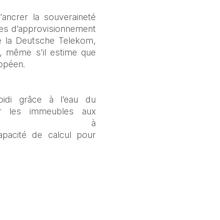
ancrer la souveraineté 
es d’approvisionnement 
e la Deutsche Telekom, 
», même s’il estime que 
opéen. 
idi grâce à l’eau du 
er les immeubles aux 
mais à 
apacité de calcul pour 