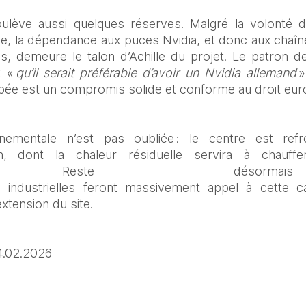
ulève aussi quelques réserves. Malgré la volonté d'
e, la dépendance aux puces Nvidia, et donc aux chaîn
es, demeure le talon d’Achille du projet. Le patron d
 « 
qu’il serait préférable d’avoir un Nvidia allemand
 
ppée est un compromis solide et conforme au droit eur
nementale n’est pas oubliée : le centre est refro
ach, dont la chaleur résiduelle servira à chauff
urs. Reste désor
s industrielles feront massivement appel à cette c
extension du site. 
4.02.2026 