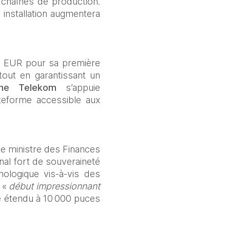
chaînes de production. 
installation augmentera 
d EUR pour sa première 
tout en garantissant un 
che Telekom
 s’appuie 
eforme accessible aux 
e ministre des Finances 
nal fort de souveraineté 
logique vis‑à‑vis des 
 « 
début impressionnant 
re étendu à 10 000 puces 