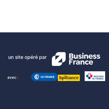
un site opéré par
avec :