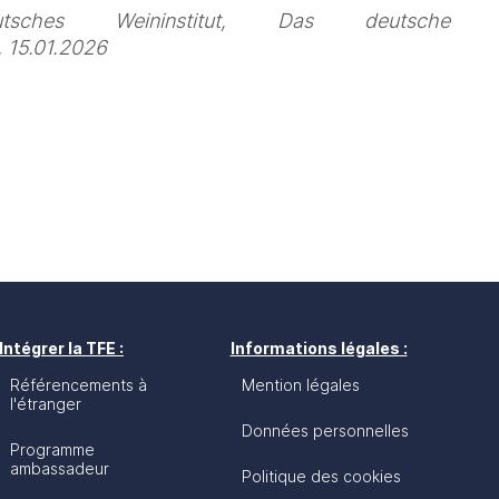
sches Weininstitut, Das deutsche We
 15.01.2026
Intégrer la TFE :
Informations légales :
Référencements à
Mention légales
l'étranger
Données personnelles
Programme
ambassadeur
Politique des cookies