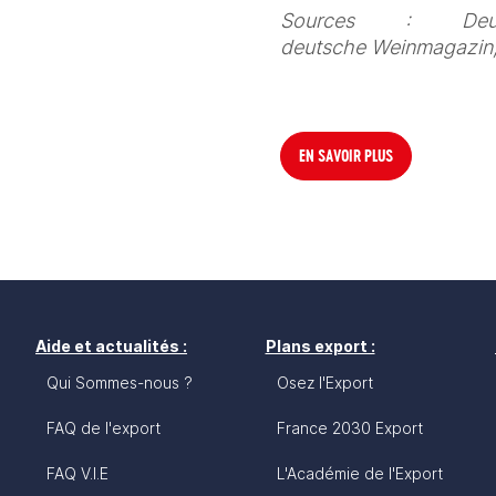
Sources : Deut
deutsche Weinmagazin,
EN SAVOIR PLUS
Aide et actualités :
Plans export :
Qui Sommes-nous ?
Osez l'Export
FAQ de l'export
France 2030 Export
FAQ V.I.E
L'Académie de l'Export