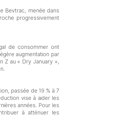
te Bevtrac, menée dans 
roche progressivement 
égal de consommer ont 
légère augmentation par 
on Z au « Dry January », 
n. 
ion, passée de 19 % à 7 
uction vise à aider les 
nières années. Pour les 
tribuer à atténuer les 