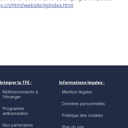
v.cn/html/website/lg/index.html
Intégrer la TFE :
Informations légales :
Référencements à
Mention légales
l'étranger
Données personnelles
Programme
ambassadeur
Politique des cookies
Nos partenaires
Plan du site