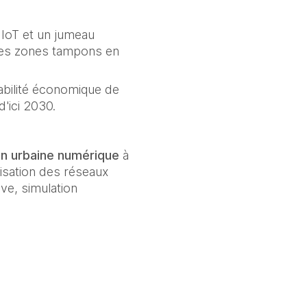
 IoT et un jumeau 
 des zones tampons en 
abilité économique de 
'ici 2030.
on urbaine numérique
 à 
isation des réseaux 
ve, simulation 