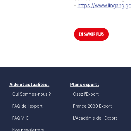
- 
https://www.lingang.go
EN SAVOIR PLUS
Aide et actualités :
Plans export :
Qui Sommes-nous ?
Osez l'Export
FAQ de l'export
France 2030 Export
FAQ V.I.E
L'Académie de l'Export
Nos newsletters