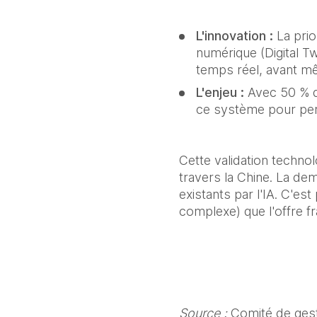
L'innovation :
 La prio
numérique (Digital Tw
temps réel, avant mê
L'enjeu :
 Avec 50 % d
ce système pour perm
Cette validation techno
travers la Chine. La de
existants par l'IA. C'es
complexe) que l'offre f
Source : 
Comité de gest