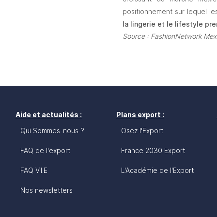
positionnement sur lequel le
la lingerie et le lifestyle p
Source : FashionNetwork Mex
Aide et actualités :
Plans export :
Qui Sommes-nous ?
Osez l'Export
FAQ de l'export
France 2030 Export
FAQ V.I.E
L'Académie de l'Export
Nos newsletters