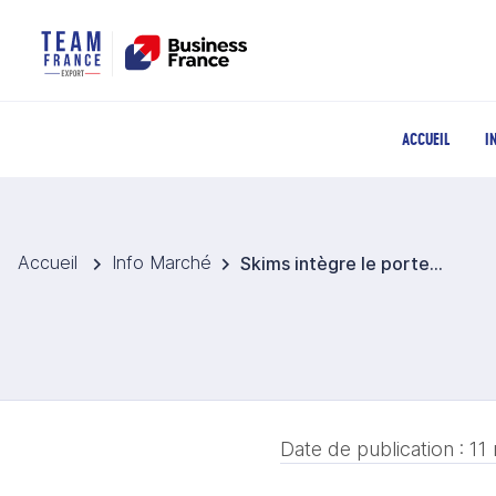
ACCUEIL
I
Accueil
Info Marché
Skims intègre le portefeuille d’El Palacio de Hierro au Mexique
Date de publication :
11