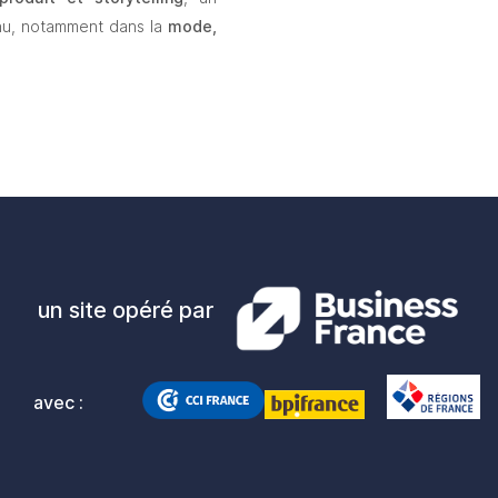
nu, notamment dans la 
mode, 
un site opéré par
avec :