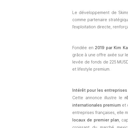
Le développement de Skims 
comme partenaire stratégique
l’exploitation directe, renfor
Fondée en 
2019 par Kim Ka
grâce à une offre axée sur le
levée de fonds de 225 MUSD, 
et lifestyle premium.
Intérêt pour les entreprises
Cette annonce illustre le 
r
internationales premium
 et
entreprises françaises, elle m
locaux de premier plan
, ca
croissant du marché mexi