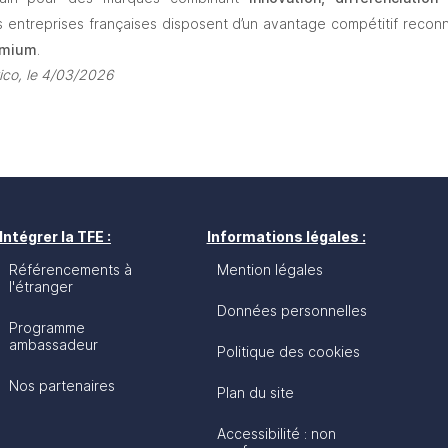
s entreprises françaises disposent d’un avantage compétitif recon
remium
.
ico, le 4/03/2026
Intégrer la TFE :
Informations légales :
Référencements à
Mention légales
l'étranger
Données personnelles
Programme
ambassadeur
Politique des cookies
Nos partenaires
Plan du site
Accessibilité : non