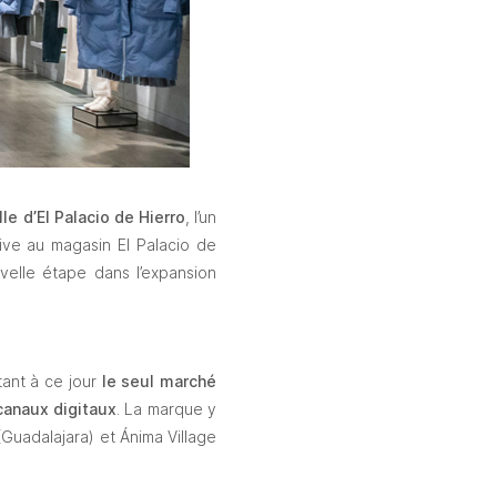
lle d’El Palacio de Hierro
, l’un 
ive au magasin El Palacio de 
elle étape dans l’expansion 
ant à ce jour 
le seul marché 
canaux digitaux
. La marque y 
Guadalajara) et Ánima Village 