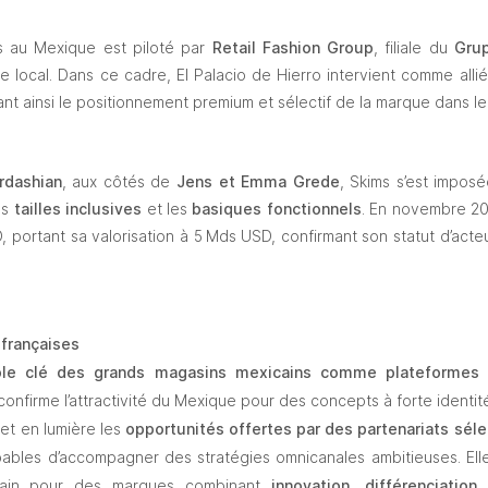
au Mexique est piloté par 
Retail Fashion Group
, filiale du 
Gru
 local. Dans ce cadre, El Palacio de Hierro intervient comme allié
çant ainsi le positionnement premium et sélectif de la marque dans le
rdashian
, aux côtés de 
Jens et Emma Grede
, Skims s’est imposé
s 
tailles inclusives
 et les 
basiques fonctionnels
. En novembre 20
portant sa valorisation à 5 Mds USD, confirmant son statut d’acteu
 françaises
ôle clé des grands magasins mexicains comme plateformes d
 confirme l’attractivité du Mexique pour des concepts à forte identité
et en lumière les 
opportunités offertes par des partenariats sélec
pables d’accompagner des stratégies omnicanales ambitieuses. Elle 
cain pour des marques combinant 
innovation, différenciation