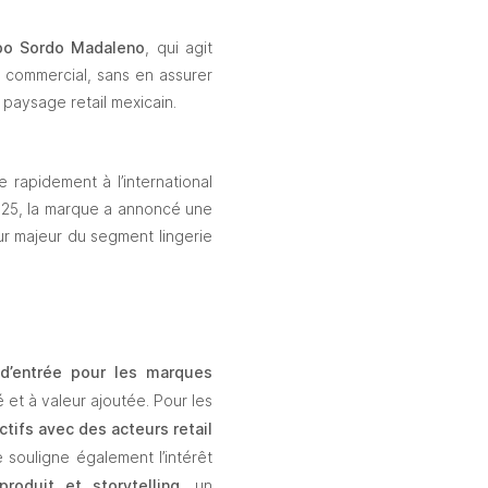
po Sordo Madaleno
, qui agit 
 commercial, sans en assurer 
 paysage retail mexicain.
e rapidement à l’international 
25, la marque a annoncé une 
r majeur du segment lingerie 
’entrée pour les marques 
 et à valeur ajoutée. Pour les 
tifs avec des acteurs retail 
souligne également l’intérêt 
 produit et storytelling
, un 