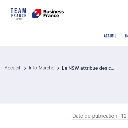
ACCUEIL
I
Accueil
Info Marché
Le NSW attribue des contrats à 6 immenses projets de batteries de 8 heures, dont le plus grand d’Australie
Date de publication :
12