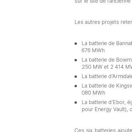
sur le site de l’ancienn
Les autres projets rete
La batterie de Banna
676 MWh  
La batterie de Bowma
250 MW et 2 414 M
La batterie d’Armida
La batterie de Kings
080 MWh  
La batterie d’Ebor, 
pour Energy Vault),
Ces six batteries ajou