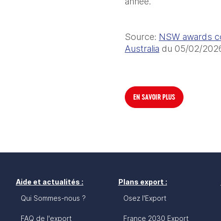
année.
Source: 
NSW awards cont
Australia
 du 05/02/202
EN SAVOIR PLUS
Aide et actualités :
Plans export :
Qui Sommes-nous ?
Osez l'Export
FAQ de l'export
France 2030 Export