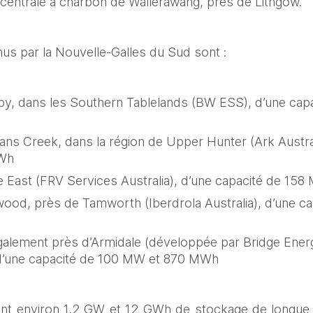
e centrale à charbon de Wallerawang, près de Lithgow. 
nus par la Nouvelle‑Galles du Sud sont : 
by, dans les Southern Tablelands (BW ESS), d’une cap
ns Creek, dans la région de Upper Hunter (Ark Australi
Wh  
le East (FRV Services Australia), d’une capacité de 15
wood, près de Tamworth (Iberdrola Australia), d’une ca
également près d’Armidale (développée par Bridge Energ
 d’une capacité de 100 MW et 870 MWh 
tent environ 1,2 GW et 12 GWh de stockage de longue 