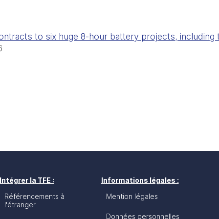
racts to six huge 8-hour battery projects, including th
6
Intégrer la TFE :
Informations légales :
Référencements à
Mention légales
l'étranger
Données personnelles