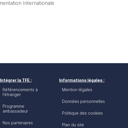
mentation Internationale
Intégrer la TFE :
Informations légales :
Référencements à
Mention légales
l'étranger
Données personnelles
Programme
ambassadeur
Politique des cookies
Nos partenaires
Plan du site