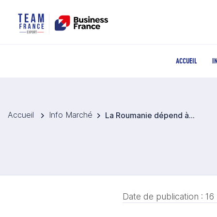
ACCUEIL
I
Accueil
Info Marché
La Roumanie dépend à 30 % des importations de chou : un marché en forte croissance
Date de publication :
16