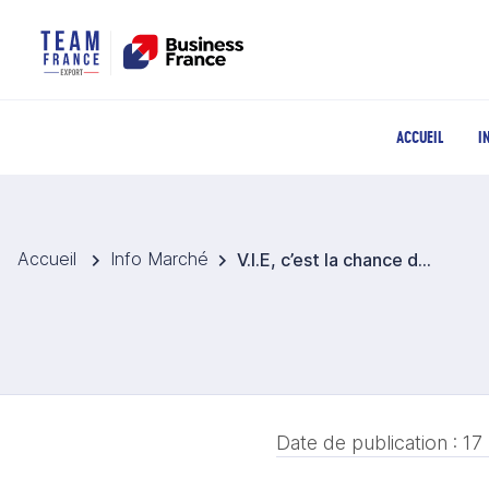
ACCUEIL
I
Accueil
Info Marché
V.I.E, c’est la chance de mettre une force commerciale au UK sans contraintes pour HAOMY
Date de publication :
17