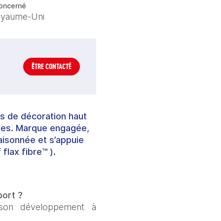
oncerné
yaume-Uni
ÊTRE CONTACTÉ
es de décoration haut
antes. Marque engagée,
raisonnée et s’appuie
flax fibre™ ).
port ?
 son développement à 