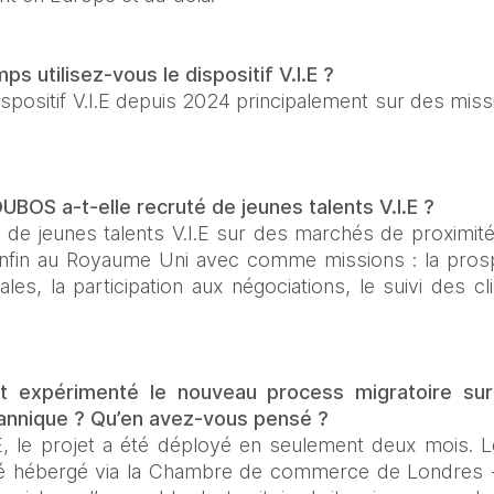
 utilisez-vous le dispositif V.I.E ?
spositif V.I.E depuis 2024 principalement sur des mi
BOS a-t-elle recruté de jeunes talents V.I.E ?
e jeunes talents V.I.E sur des marchés de proximité
nfin au Royaume Uni avec comme missions : la prospec
es, la participation aux négociations, le suivi des cli
expérimenté le nouveau process migratoire sur
tannique ? Qu’en avez-vous pensé ?
.E, le projet a été déployé en seulement deux mois. Le 
té hébergé via la Chambre de commerce de Londres - e