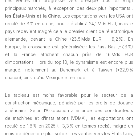
Les ventes ont progressé vers presque tous les vingt 
principaux marchés, à l’exception des deux plus importants :
les États‑Unis et la Chine
. Les exportations vers les USA ont 
reculé de 3 % en un an, pour s'établir à 24,1 Mds EUR, mais le 
pays redevient malgré cela le premier client de l’électronique 
allemande, devant la Chine (23,5 Mds EUR, – 6,2 %). En 
Europe, la croissance est généralisée : les Pays‑Bas (+7,3 %) 
et la France affichent chacun près de 16 Mds EUR 
d’importations. Hors du top 10, le dynamisme est encore plus 
marqué, notamment au Danemark et à Taïwan (+22,9 % 
chacun), ainsi qu’au Mexique et en Inde.
Le tableau est moins favorable pour le secteur de la 
construction mécanique, pénalisé par les droits de douane 
américains. Selon l'Association allemande des constructeurs 
de machines et d'installations (VDMA), les exportations ont 
reculé de 1,8 % en 2025 (– 3,3 % en termes réels), malgré un 
mois de décembre plus solide. Les ventes vers les États‑Unis, 