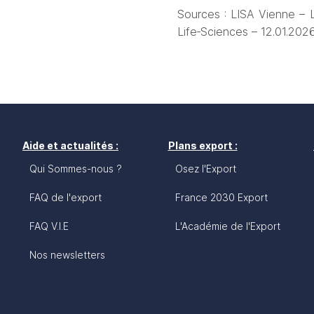
Sources : LISA Vienne – 
Life‑Sciences – 12.01.2026
Aide et actualités :
Plans export :
Qui Sommes-nous ?
Osez l'Export
FAQ de l'export
France 2030 Export
FAQ V.I.E
L'Académie de l'Export
Nos newsletters