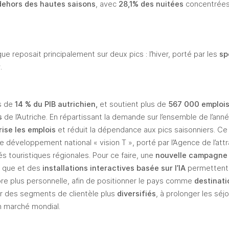
dehors des hautes saisons
, avec 
28,1% des nuitées
 concentrées
que reposait principalement sur deux pics : l’hiver, porté par les 
sp
r
.
s de 
14 % du PIB autrichien, 
et soutient plus de 
567 000 emploi
s
 de l’Autriche. En répartissant la demande sur l’ensemble de l’année
rise les emplois
 et réduit la dépendance aux pics saisonniers. Ce
 développement national « vision T », porté par l’Agence de l’attra
és touristiques régionales. Pour ce faire, une 
nouvelle campagne 
i que et des
 installations interactives basée sur l’IA
 permettent
ore plus personnelle, afin de positionner le pays comme 
destinati
r des segments de clientèle plus 
diversifiés
n marché mondial. 