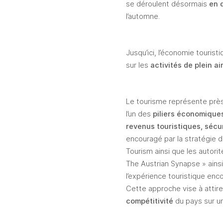
se déroulent désormais
 en 
l’automne.
Jusqu’ici, l’économie touristi
sur les
 activités de plein ai
Le tourisme représente prè
l’un des 
piliers économique
revenus touristiques, sécu
encouragé par la stratégie de
Tourism ainsi que les autorit
The Austrian Synapse » ains
l’expérience touristique enc
Cette approche vise à attire
compétitivité 
du pays sur u