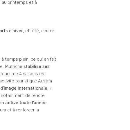
 au printemps et à 
orts d’hiver
, et l’été, centré 
s
 à temps plein, ce qui en fait 
, l’Autriche 
stabilise ses 
 tourisme 4 saisons est 
ctivité touristique Austria 
d’image internationale
, « 
 notamment de rendre 
on active toute l’année
. 
, à prolonger les séjours et à renforcer la 