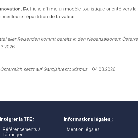
nnovation
, l’Autriche affirme un modèle touristique orienté vers la 
e 
meilleure répartition de la valeur
. 
ttel aller Reisenden kommt bereits in den Nebensaisonen: Österrei
03.2026.
 Österreich setzt auf Ganzjahrestourismus
 – 04.03.2026.
Intégrer la TFE :
Informations légales :
Référencements à
Mention légales
l'étranger