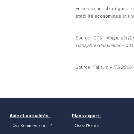
En combinant 
stratégie 
et 
i
stabilité économique
 et un
Source : OTS – 
Knapp ein Dri
Ganzjahresdestination
 – 03.
Source : Faktum – 
ITB 2026:
Aide et actualités :
Plans export :
Qui Sommes-nous ?
Osez l'Export