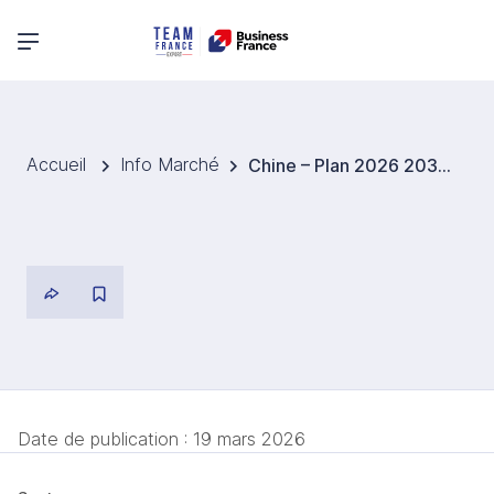
Menu principal
Accueil
Info Marché
Chine – Plan 2026 2030 : montée en cadence du C919, moteur CJ 1000 accéléré, et chaînes d’approvisionnement sécurisées
Date de publication :
19 mars 2026