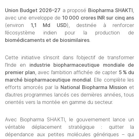
Union Budget 2026–27
 a proposé 
Biopharma SHAKTI
, 
avec une enveloppe de 
10
 000 crores INR sur cinq ans
(environ 
1,1 Md USD
), destinée à renforcer 
l’écosystème indien pour la production de 
biomédicaments et de biosimilaires
.
Cette initiative s’inscrit dans l’objectif de transformer 
l’Inde en 
industrie biopharmaceutique mondiale de 
premier plan
, avec l’ambition affichée de capter 
5
 % du 
march
é biopharmaceutique mondial
. Elle complète les 
efforts amorcés par la 
National Biopharma Mission
 et 
d’autres programmes lancés ces dernières années, tous 
orientés vers la montée en gamme du secteur.
Avec Biopharma SHAKTI, le gouvernement lance un 
véritable déplacement stratégique : quitter la 
dépendance aux petites molécules génériques – qui 