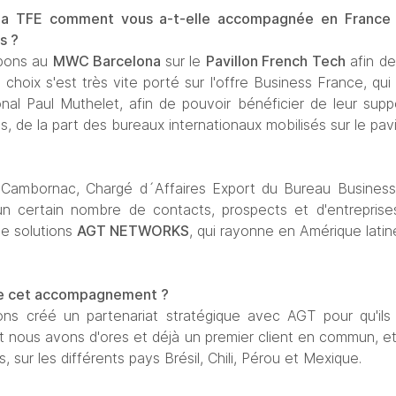
la TFE comment vous a-t-elle accompagnée en France s
s ? 
pons au 
MWC Barcelona 
sur le 
Pavillon French Tech
 afin d
choix s'est très vite porté sur l'offre Business France, qu
onal Paul Muthelet, afin de pouvoir bénéficier de leur supp
 de la part des bureaux internationaux mobilisés sur le pavil
ambornac, Chargé d´Affaires Export du Bureau Business
n certain nombre de contacts, prospects et d'entreprises/
e solutions 
AGT NETWORKS
, qui rayonne en Amérique latin
 de cet accompagnement ?
ns créé un partenariat stratégique avec AGT pour qu'ils 
t nous avons d'ores et déjà un premier client en commun, 
, sur les différents pays Brésil, Chili, Pérou et Mexique.