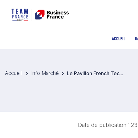
ACCUEIL
I
Accueil
Info Marché
Le Pavillon French Tech du MWC permet à P1 SECURITY de trouver son partenaire commercial sur la zone LATAM
Date de publication :
23