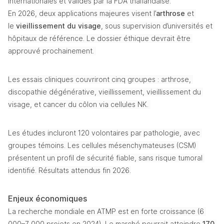
internationales et validés par la FDA thaïlandaise.
En 2026, deux applications majeures visent l’
arthrose
 et 
le 
vieillissement du visage
, sous supervision d’universités et 
hôpitaux de référence. Le dossier éthique devrait être 
approuvé prochainement. 
Les essais cliniques couvriront cinq groupes : arthrose, 
discopathie dégénérative, vieillissement, vieillissement du 
visage, et cancer du côlon via cellules NK. 
Les études incluront 120 volontaires par pathologie, avec 
groupes témoins. Les cellules mésenchymateuses (CSM) 
présentent un profil de sécurité fiable, sans risque tumoral 
identifié. Résultats attendus fin 2026.
Enjeux économiques
La recherche mondiale en ATMP est en forte croissance (6 
000–7 000 projets en 2024). Le marché pourrait atteindre 
170 