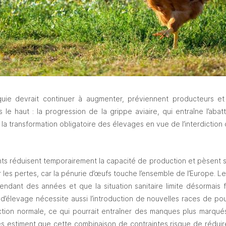
ie devrait continuer à augmenter, préviennent producteurs et di
rs le haut : la progression de la grippe aviaire, qui entraîne l’abat
la transformation obligatoire des élevages en vue de l’interdiction 
ts réduisent temporairement la capacité de production et pèsent sur
les pertes, car la pénurie d’œufs touche l’ensemble de l’Europe. L
endant des années et que la situation sanitaire limite désormais for
’élevage nécessite aussi l’introduction de nouvelles races de pou
tion normale, ce qui pourrait entraîner des manques plus marqués
es estiment que cette combinaison de contraintes risque de réduir