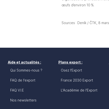
œufs d’environ 10 %.
Sources : Deník / ČTK, 8 mar
Aide et actualités :
Plans export :
Qui Sommes-nous ?
Osez l'Export
FAQ de l'export
France 2030 Export
FAQ V.I.E
L'Académie de l'Export
Nos newsletters